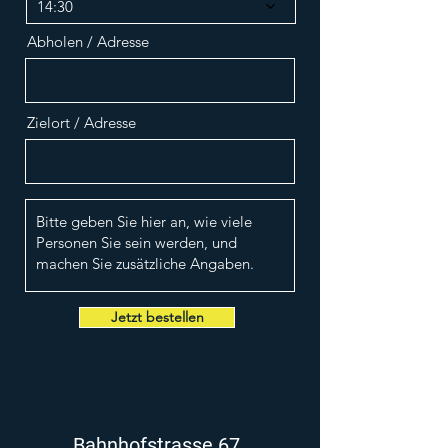
e
14:30
d
Abholen / Adresse
Zielort / Adresse
Jetzt bestellen
Bahnhofstrasse 67,