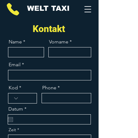
WELT TAXI
Kontakt
Name
Vorname
Email
Kod
Phone
r
Datum
*
e
q
u
i
Zeit
r