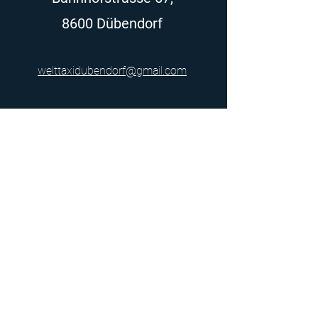
8600 Dübendorf
welttaxidubendorf@gmail.com
+41 78 801 7871
DOGAN GUNES